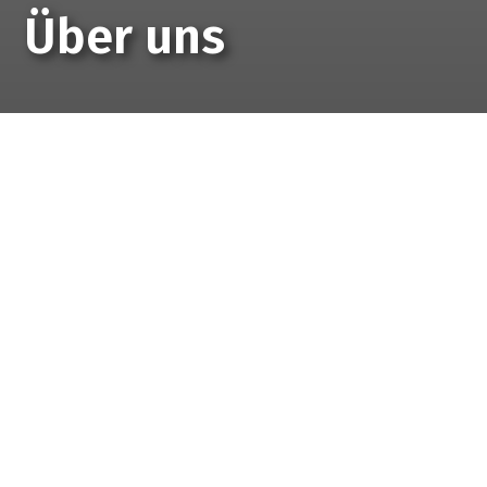
Über uns
Startseite
Über uns
Unter dem Slogan «Sehen und Handeln» schauen
wir genau hin, wo Anstrengungen zur Verbesserung
der Ernährungssicherheit für alle Menschen
notwendig sind.