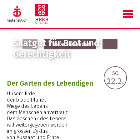
Saatgut für Brot und
Fastenkalender
Gerechtigkeit
Tag 1
SO
Sonntag
22.2.
Der Garten des Lebendigen
Unsere Erde
der blaue Planet
Wiege des Lebens
dem Menschen anvertraut
Das Geschenk des Lebens
will weitergegeben werden
im grossen Zyklus
von Aussaat und Ernte