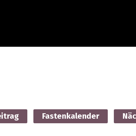
eitrag
Fastenkalender
Näc