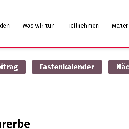
den
Was wir tun
Teilnehmen
Materi
eitrag
Fastenkalender
Näc
urerbe