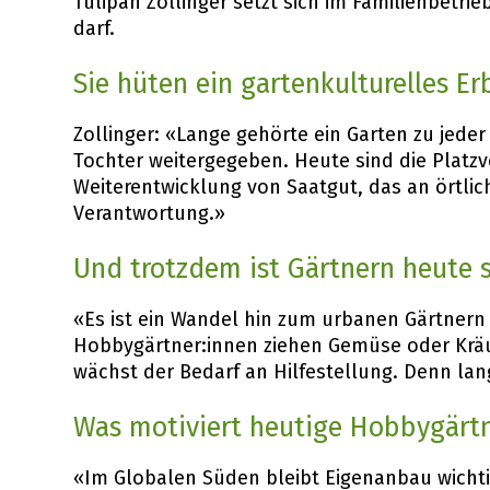
Tulipan Zollinger setzt sich im Familienbetrie
darf.
Sie hüten ein gartenkulturelles Er
Zollinger: «Lange gehörte ein Garten zu jede
Tochter weitergegeben. Heute sind die Platzve
Weiterentwicklung von Saatgut, das an örtlic
Verantwortung.»
Und trotzdem ist Gärtnern heute 
«Es ist ein Wandel hin zum urbanen Gärtnern 
Hobbygärtner:innen ziehen Gemüse oder Kräu
wächst der Bedarf an Hilfestellung. Denn lang
Was motiviert heutige Hobbygärtn
«Im Globalen Süden bleibt Eigenanbau wichtig