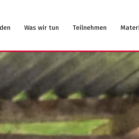
den
Was wir tun
Teilnehmen
Materi