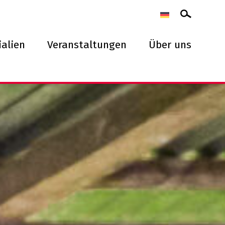
alien
Veranstaltungen
Über uns